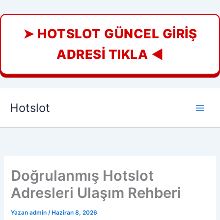
➤ HOTSLOT GÜNCEL GİRİŞ
ADRESİ TIKLA ◀
İçeriğe
Hotslot
atla
Doğrulanmış Hotslot
Adresleri Ulaşım Rehberi
Yazan
admin
/
Haziran 8, 2026