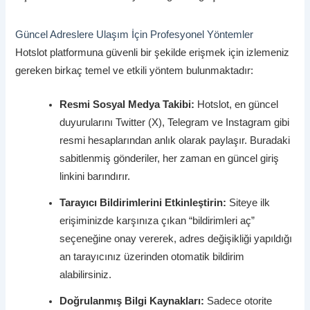
Güncel Adreslere Ulaşım İçin Profesyonel Yöntemler
Hotslot platformuna güvenli bir şekilde erişmek için izlemeniz
gereken birkaç temel ve etkili yöntem bulunmaktadır:
Resmi Sosyal Medya Takibi:
Hotslot, en güncel
duyurularını Twitter (X), Telegram ve Instagram gibi
resmi hesaplarından anlık olarak paylaşır. Buradaki
sabitlenmiş gönderiler, her zaman en güncel giriş
linkini barındırır.
Tarayıcı Bildirimlerini Etkinleştirin:
Siteye ilk
erişiminizde karşınıza çıkan “bildirimleri aç”
seçeneğine onay vererek, adres değişikliği yapıldığı
an tarayıcınız üzerinden otomatik bildirim
alabilirsiniz.
Doğrulanmış Bilgi Kaynakları:
Sadece otorite